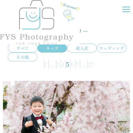
フォトギャラリー
すべて
キッズ
成人式
ウェディング
その他
投
1
…
3
4
5
6
7
…
27
稿
の
ペ
ー
ジ
送
り