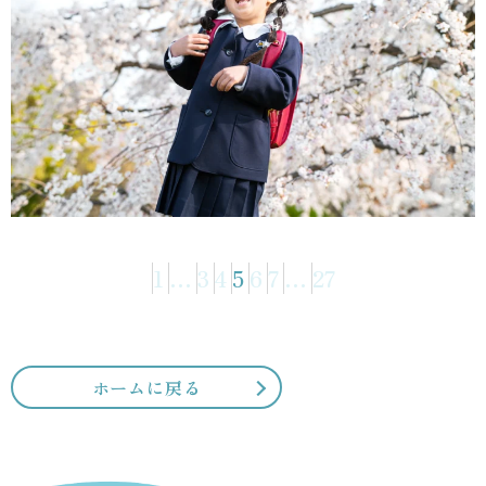
投
1
…
3
4
5
6
7
…
27
稿
の
ペ
ー
ホームに戻る
ジ
送
り