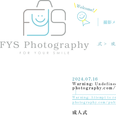
FYSの
魅力
スタッフ紹介
撮影メ
ホーム
>
フォトギャラリー
>
成人式
>
成
2024.07.16
Warning
: Undefine
photography.com/
Warning
: Attempt to r
photography.com/pub
成人式